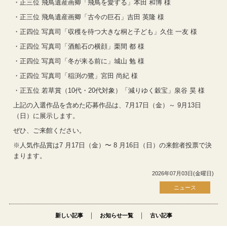
・正三位 飛鳥遺産画卿「飛鳥を愛する」本田 和博 様
・正三位 飛鳥遺産画卿「古今の巨石」吉田 英隆 様
・正四位 写真司「収穫を待つ大きな桐と子ども」久住 一友 様
・正四位 写真司「酒船石の横顔」栗間 都 様
・正四位 写真司「冬が来る前に」城山 勉 様
・正四位 写真司「稲渕の鷺」宮田 尚紀 様
・正五位 若草賞（10代・20代対象）「減りゆく穀宝」泉谷 昊 様
上記の入選作品を含めた応募作品は、7月17日（金）～ 9月13日
（日）に展示します。
ぜひ、ご来館ください。
※人気作品賞は7 月17日（金）〜 8 月16日（日）の来館者投票で決
まります。
2026年07月03日(金曜日)
ニュース
｜
｜
新しい記事
お知らせ一覧
古い記事