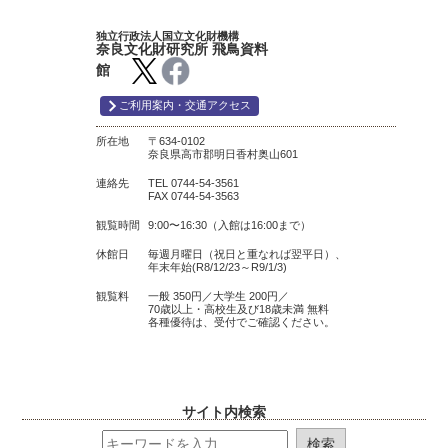
独立行政法人国立文化財機構
奈良文化財研究所 飛鳥資料
館
ご利用案内・交通アクセス
所在地
〒634-0102
奈良県高市郡明日香村奥山601
連絡先
TEL 0744-54-3561
FAX 0744-54-3563
観覧時間
9:00〜16:30（入館は16:00まで）
休館日
毎週月曜日（祝日と重なれば翌平日）、
年末年始(R8/12/23～R9/1/3)
観覧料
一般 350円／大学生 200円／
70歳以上・高校生及び18歳未満 無料
各種優待は、受付でご確認ください。
サイト内検索