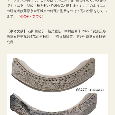
エーションがあって、これらはそのなかでも
C
種と呼んでいるもの
です（以下、型式・種を省いて
6647C
と略します）。このように瓦
の研究者は藤原京や平城京の軒瓦に型番をつけて瓦の分類をしてい
ます。
（
その2へつづく
）
【参考文献】 石田由紀子・新尺雅弘・中村亜希子 2022「変形忍冬
唐草文軒平瓦6647Cの再検討」『奈文研論叢』第3号 奈良文化財研
究所