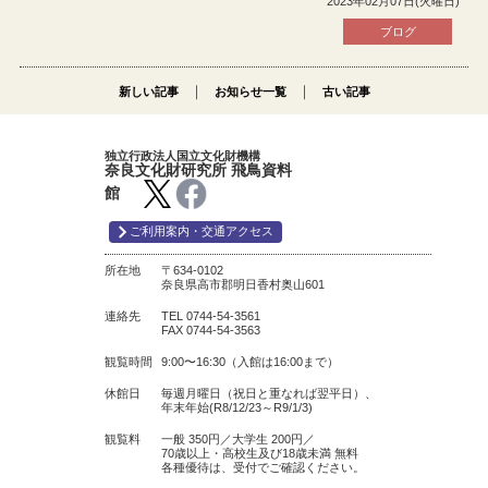
2023年02月07日(火曜日)
ブログ
｜
｜
新しい記事
お知らせ一覧
古い記事
独立行政法人国立文化財機構
奈良文化財研究所 飛鳥資料
館
ご利用案内・交通アクセス
所在地
〒634-0102
奈良県高市郡明日香村奥山601
連絡先
TEL 0744-54-3561
FAX 0744-54-3563
観覧時間
9:00〜16:30（入館は16:00まで）
休館日
毎週月曜日（祝日と重なれば翌平日）、
年末年始(R8/12/23～R9/1/3)
観覧料
一般 350円／大学生 200円／
70歳以上・高校生及び18歳未満 無料
各種優待は、受付でご確認ください。