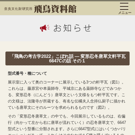
メニュー
「飛鳥の考古学2022」こぼれ話 ― 変形忍冬唐草文軒平瓦
6647Cの話 その１
型式番号・種について
展示室に入って奥のコーナーに展示している
3
つの軒平瓦（図
1
）。
これらは、藤原宮や本薬師寺、平城京にある薬師寺などでみつか
る、変形忍冬（にんどう）唐草文という文様をもつ軒平瓦です。こ
の文様は、法隆寺が所蔵する、有名な伝橘夫人念持仏厨子に描かれ
ている唐草文にそのルーツを求められるものです（図
2
）。
その「変形忍冬唐草文」の中でも、今回展示しているものは、右偏
行（向かって左から右に唐草が流れていく）の忍冬唐草文で、
6647
型式という型番に分類されます。さらに
6647
型式にはいくつかバリ