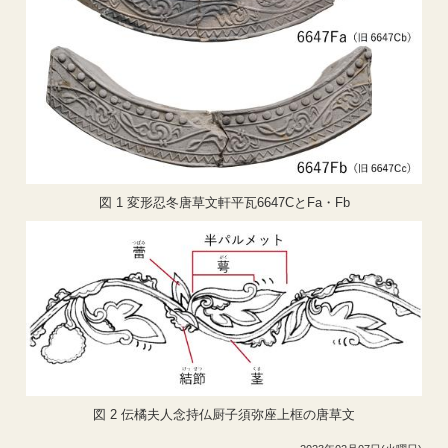
図
1
変形忍冬唐草文軒平瓦
6647C
と
Fa
・
Fb
図
2
伝橘夫人念持仏厨子須弥座上框の唐草文