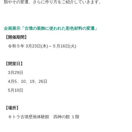
類やその変遷、さらに作り方をご紹介していきます。
企画展示「古墳の装飾に使われた彩色材料の変遷」
【開催期間】
令和５年 3月23日(木)～５月16日(火)
【閉室日】
3
月
29
日
4月
5
、
10
、
19
、
26
日
5
月
10
日
【場所】
キトラ古墳壁画体験館 四神の館 １階