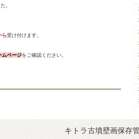
した。
から
受け付けます。
ームページ
をご確認ください。
キトラ古墳壁画保存