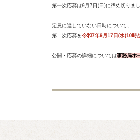
第一次応募は
9
月
7
日
(
日
)
に締め切りま
定員に達していない日時について、
第二次応募を
令和7年9月17日(水)10時
公開・応募の詳細については
事務局ホ