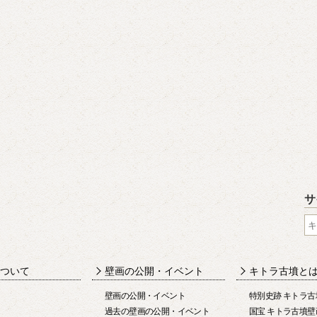
所在地
〒634-0134
奈良県高市郡明日香村
キトラ古墳壁画体験館
開室時間
9:30～17:00（3月～
9:30～16:30（12月
閉室日
水曜（祝日の場合は翌
4、7、11、2月の第2
※作業等により臨時に
入場料
無料
サ
ついて
壁画の公開・イベント
キトラ古墳と
壁画の公開・イベント
特別史跡 キトラ古
過去の壁画の公開・イベント
国宝 キトラ古墳壁