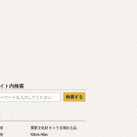
大字阿部山67
 四神の館1階
11月）
～2月）
※入室は閉室30分前まで
平日）
月曜日
（祝日の場合は翌日）
年末年始
閉室する場合が
あります。
イト内検索
検索する
は
墳
重要文化財 キトラ古墳出土品
画
Kitora-Atlas