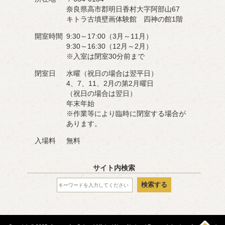
奈良県高市郡明日香村大字阿部山67
キトラ古墳壁画体験館 四神の館1階
開室時間
9:30～17:00（3月～11月）
9:30～16:30（12月～2月）
※入室は閉室30分前まで
閉室日
水曜（祝日の場合は翌平日）
4、7、11、2月の第2月曜日
（祝日の場合は翌日）
年末年始
※作業等により臨時に閉室する場合が
あります。
入場料
無料
サイト内検索
検索する