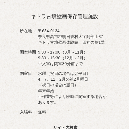
キトラ古墳壁画保存管理施設
所在地
〒634-0134
奈良県高市郡明日香村大字阿部山67
キトラ古墳壁画体験館 四神の館1階
開室時間
9:30～17:00（3月～11月）
9:30～16:30（12月～2月）
※入室は閉室30分前まで
閉室日
水曜（祝日の場合は翌平日）
4、7、11、2月の第2月曜日
（祝日の場合は翌日）
年末年始
※作業等により臨時に閉室する場合が
あります。
入場料
無料
サイト内検索