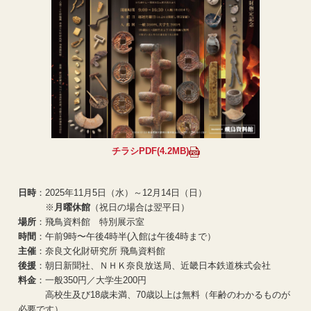
チラシPDF(4.2MB)
日時
：2025年11月5日（水）～12月14日（日）
※
月曜休館
（祝日の場合は翌平日）
場所
：飛鳥資料館 特別展示室
時間
：午前9時〜午後4時半(入館は午後4時まで）
主催
：奈良文化財研究所 飛鳥資料館
後援
：朝日新聞社、ＮＨＫ奈良放送局、近畿日本鉄道株式会社
料金
：一般350円／大学生200円
高校生及び18歳未満、70歳以上は無料（年齢のわかるものが
必要です）