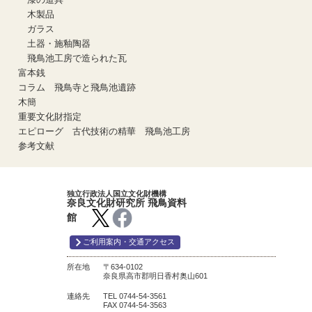
木製品
ガラス
土器・施釉陶器
飛鳥池工房で造られた瓦
富本銭
コラム 飛鳥寺と飛鳥池遺跡
木簡
重要文化財指定
エピローグ 古代技術の精華 飛鳥池工房
参考文献
独立行政法人国立文化財機構
奈良文化財研究所 飛鳥資料
館
ご利用案内・交通アクセス
所在地
〒634-0102
奈良県高市郡明日香村奥山601
連絡先
TEL 0744-54-3561
FAX 0744-54-3563