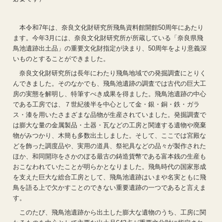
本令和7年は、奈良文化財研究所飛鳥資料館開館50周年にあたり
ます。今年3月には、奈良文化財研究所が所蔵している「奈良県飛
鳥池遺跡出土品」の重要文化財指定が決まり、50周年をより意義深
いものとすることができました。
奈良文化財研究所は長年にわたり飛鳥地域での発掘調査にとりく
んできました。そのなかでも、飛鳥池遺跡の調査では古代の巨大工
房の実態を解明し、特筆すべき成果を得ました。飛鳥池遺跡の中心
である工房では、７世紀後半を中心として金・銀・銅・鉄・ガラ
ス・漆を用いたさまざまな品物が生産されていました。発掘調査で
は膨大な量の金属製品・土器・瓦などの工房と関連する遺物や廃棄
物がみつかり、木簡も多数出土しました。そして、ここでは宮殿な
どを飾った調度品や、実用の道具、祭祀具などの品々が製作された
ほか、和同開珎をさかのぼる最古の鋳造貨幣である富本銭の生産も
おこなわれていたことが明らかとなりました。飛鳥時代の国家形成
を支えた巨大な総合工房として、飛鳥池遺跡はいまや名実ともに飛
鳥を語る上で欠かすことのできない重要遺跡の一つであると言えま
す。
このたび、飛鳥池遺跡から出土した膨大な遺物のうち、工房に関