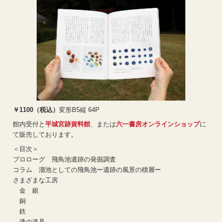
￥1100（税込）
変形B5縦 64P
館内受付と
平城宮跡資料館
、または
六一書房オンラインショップ
に
て販売しております。
＜目次＞
プロローグ 飛鳥池遺跡の発掘調査
コラム 溜池としての飛鳥池ー遺跡の風景の積層ー
さまざまな工房
金 銀
銅
鉄
漆の道具