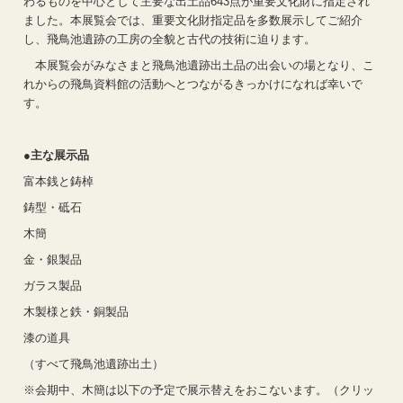
わるものを中心として主要な出土品643点が重要文化財に指定され
ました。本展覧会では、重要文化財指定品を多数展示してご紹介
し、飛鳥池遺跡の工房の全貌と古代の技術に迫ります。
本展覧会がみなさまと飛鳥池遺跡出土品の出会いの場となり、こ
れからの飛鳥資料館の活動へとつながるきっかけになれば幸いで
す。
●主な展示品
富本銭と鋳棹
鋳型・砥石
木簡
金・銀製品
ガラス製品
木製様と鉄・銅製品
漆の道具
（すべて飛鳥池遺跡出土）
※会期中、木簡は以下の予定で展示替えをおこないます。（クリッ