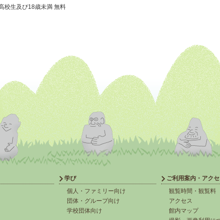
高校生及び18歳未満 無料
学び
ご利用案内・アクセ
個人・ファミリー向け
観覧時間・観覧料
団体・グループ向け
アクセス
学校団体向け
館内マップ