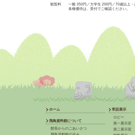
観覧料
一般 350円／大学生 200円／
70歳以上・
各種優待は、受付でご確認ください。
ホーム
常設展示
ロビー
飛鳥資料館について
第一展示室
館長からのごあいさつ
第二展示室
飛鳥資料館の歩み