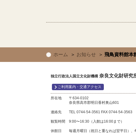
ホーム
お知らせ
飛鳥資料館本
奈良文化財研究所
独立行政法人国立文化財機構
ご利用案内・交通アクセス
所在地
〒634-0102
奈良県高市郡明日香村奥山601
連絡先
TEL 0744-54-3561
FAX 0744-54-3563
観覧時間
9:00〜16:30（入館は16:00まで）
休館日
毎週月曜日（祝日と重なれば翌平日）、