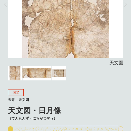
天井
天文図
国宝
天井 天文図
天文図・日月像
（てんもんず・にちがつぞう）