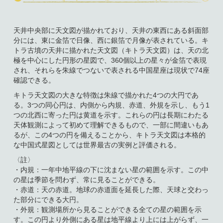
天井中央部に天文図が描かれており、天井の東西にある斜面部
分には、東に金箔で日像、西に銀箔で月像が表されている。キ
トラ古墳の天井に描かれた天文図（キトラ天文図）は、天の北
極を中心にした円形の星図で、360個以上の星々が金箔で表現
され、それらを朱線でつないで表される中国星座は現状で74座
確認できる。
キトラ天文図の大きな特徴は朱線で描かれた4つの大円であ
る。3つの同心円は、内側から内規、赤道、外規を示し、もう1
つの北西に寄った円は黄道を示す。これらの円は長期にわたる
天体観測によって初めて理解できるもので、一部に間違いもあ
るが、この4つの円を備えることから、キトラ天文図は本格的
な中国式星図としては世界最古の実例と評価される。
〈註〉
・内規：一年中地平線の下に沈まない星の範囲を示す。この中
の星は季節を問わず、常に見ることができる。
・赤道：天の赤道。地球の赤道面を延長した際、天球と交わっ
た部分にできる大円。
・外規：観測場所から見ることができる全ての星の範囲を示
す。この円より外側にある星は地平線より上には上がらず、一